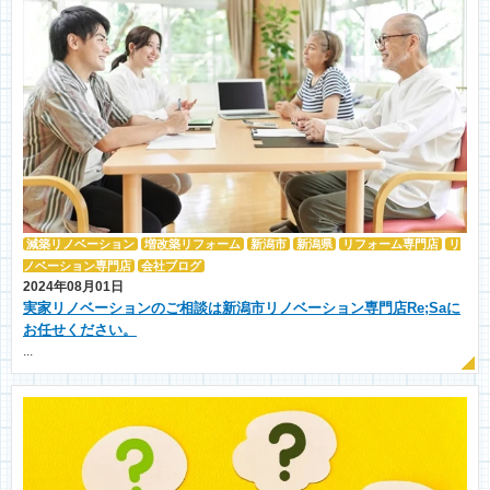
減築リノベーション
増改築リフォーム
新潟市
新潟県
リフォーム専門店
リ
ノベーション専門店
会社ブログ
2024年08月01日
実家リノベーションのご相談は新潟市リノベーション専門店Re;Saに
お任せください。
...