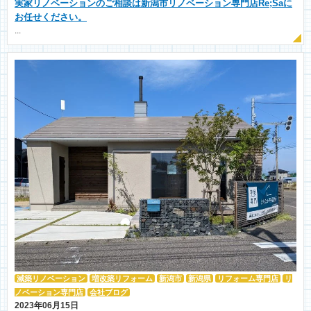
実家リノベーションのご相談は新潟市リノベーション専門店Re;Saに
お任せください。
...
減築リノベーション
増改築リフォーム
新潟市
新潟県
リフォーム専門店
リ
ノベーション専門店
会社ブログ
2023年06月15日