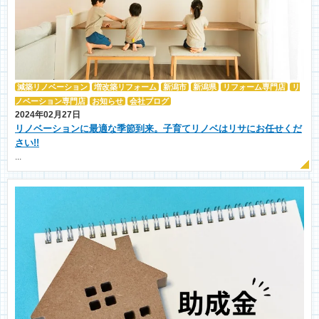
減築リノベーション
増改築リフォーム
新潟市
新潟県
リフォーム専門店
リ
ノベーション専門店
お知らせ
会社ブログ
2024年02月27日
リノベーションに最適な季節到来。子育てリノベはリサにお任せくだ
さい!!
...