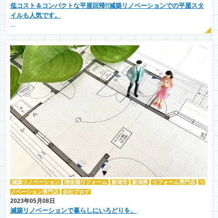
低コスト＆コンパクトな平屋回帰!!減築リノベーションでの平屋スタ
イルも人気です。
...
減築リノベーション
増改築リフォーム
新潟市
新潟県
リフォーム専門店
リ
ノベーション専門店
会社ブログ
2023年05月08日
減築リノベーションで暮らしにいろどりを。