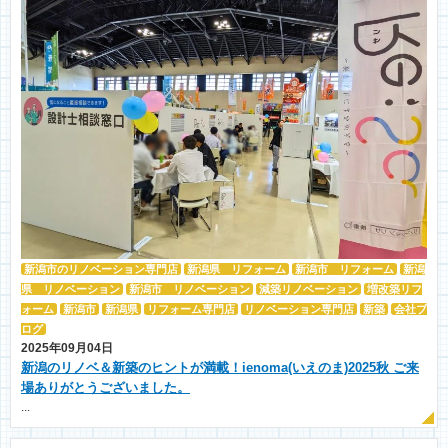
新潟市のリノベーション専門店
新潟県 リフォーム
新潟市 リフォーム
新潟
県 リノベーション
新潟市 リノベーション
減築リノベーション
増改築リフ
ォーム
新潟市
新潟県
リフォーム専門店
リノベーション専門店
新築
会社ブ
ログ
2025年09月04日
新潟のリノベ＆新築のヒントが満載！ienoma(いえのま)2025秋 ご来
場ありがとうございました。
...