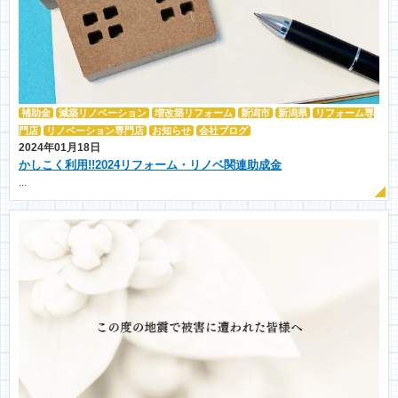
補助金
減築リノベーション
増改築リフォーム
新潟市
新潟県
リフォーム専
門店
リノベーション専門店
お知らせ
会社ブログ
2024年01月18日
かしこく利用!!2024リフォーム・リノベ関連助成金
...