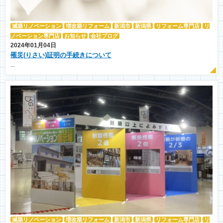
減築リノベーション
増改築リフォーム
新潟市
新潟県
リフォーム専門店
リ
ノベーション専門店
お知らせ
会社ブログ
2024年01月04日
罹災(りさい)証明の手続きについて
...
減築リノベーション
増改築リフォーム
新潟市
新潟県
リフォーム専門店
リ