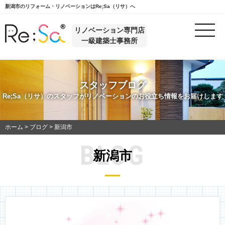
新潟市のリフォーム・リノベーションはRe;Sa（リサ）へ
リノベーション専門店
一級建築士事務所
スタッフブログ
Re;Sa（リサ）のスタッフがリノベーションのお役立ち情報をお届けします
ホーム
>
ブログ
>
新潟市
BLOG
新潟市