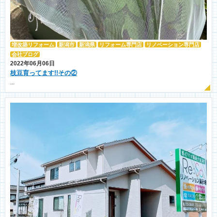
増改築リフォーム
新潟市
新潟県
リフォーム専門店
リノベーション専門店
会社ブログ
2022年06月06日
枝豆育ってます!!その②
...