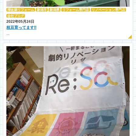
増改築リフォーム
新潟市
新潟県
リフォーム専門店
リノベーション専門店
会社ブログ
2022年05月24日
枝豆育ってます!!
...