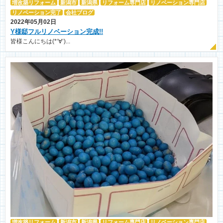
増改築リフォーム
新潟市
新潟県
リフォーム専門店
リノベーション専門店
リノベーション完了
会社ブログ
2022年05月02日
Y様邸フルリノベーション完成!!
皆様こんにちは(*‘∀‘)...
増改築リフォーム
新潟市
新潟県
リフォーム専門店
リノベーション専門店