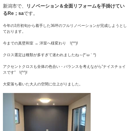
新潟市で、
リノベーション＆全面リフォームを手掛けてい
るRe；sa
です。
今年の3月初旬から着手した36坪のフルリノベーションが完成しようとし
ております。
今までの真壁和室 → 洋室へ様変わり !(^^)!
クロス選定は種類が多すぎて迷われましたね～(*´ω｀*)
アクセントクロスも全体の
色合い・バランスを考えながら”ナイスチョイ
スです” !(^^)!
大変落ち着いた大人の空間に仕上がりました。