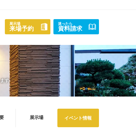
展示場
迷ったら
来場予約
資料請求
します
要
展示場
イベント情報