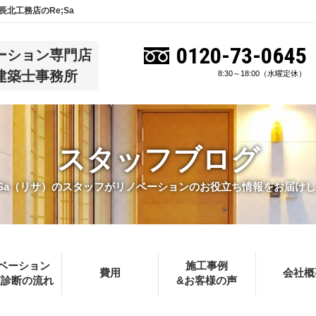
北工務店のRe;Sa
0120-73-0645
ーション専門店
建築士事務所
8:30～18:00（水曜定休）
スタッフブログ
;Sa（リサ）のスタッフがリノベーションのお役立ち情報をお届け
ベーション
施工事例
費用
会社概
査診断の流れ
&お客様の声