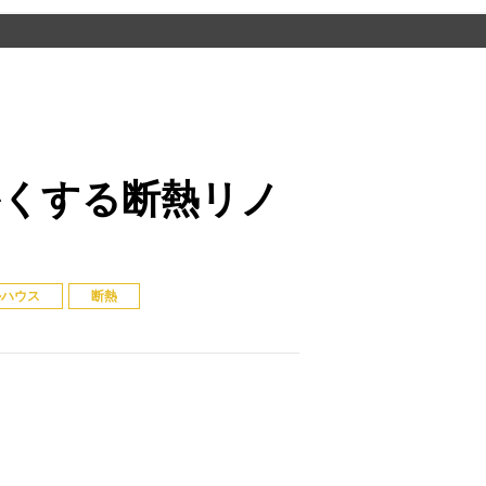
かくする断熱リノ
ルハウス
断熱