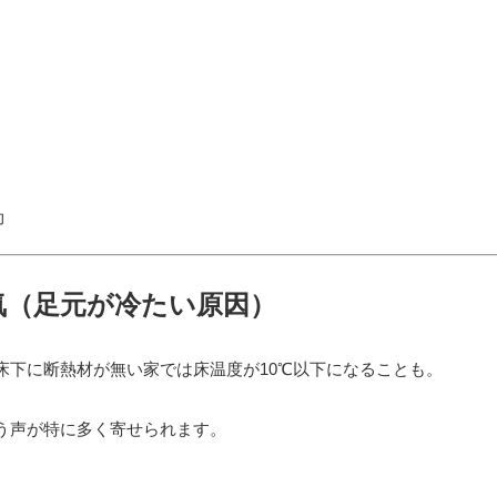
効
冷気（足元が冷たい原因）
床下に断熱材が無い家では床温度が10℃以下になることも。
う声が特に多く寄せられます。