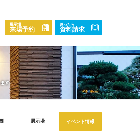
展示場
迷ったら
来場予約
資料請求
します
要
展示場
イベント情報