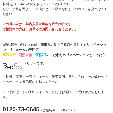
材料”をリアルに確認できるモデルハウスです。
ぜひ一度足を運び、ご家族にとって最適な住まいのカタチを見つけてく
ださい。
※竹尾の家は、
年内入居が可能な販売物件
です。
ご検討中の方は、お早めにお問い合わせください。
創業
150
年の歴史と信頼。
新潟市
の長北工務店が運営する
リノベーショ
ン
、
リフォーム
の専門店、
耐震２倍
・
断熱２倍
・
価格2/3
の
こだわりのリノベーションといったら
（リサ）です。
二世帯・実家・全面リフォーム・施工事例を見たい方は、ぜひ弊社のリ
ノベーション展示場にお越しください。
※ご予約は、下の予約フォーム、またはお電話にて受け付けておりま
す。
0120-73-0645
（営業時間 10:00～18:00）