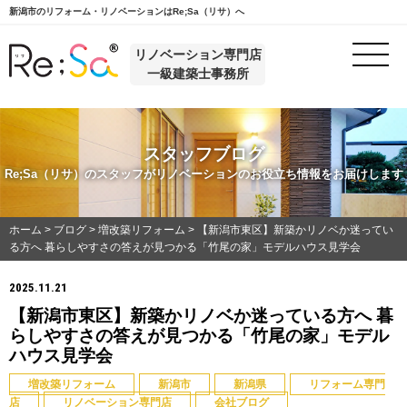
新潟市のリフォーム・リノベーションはRe;Sa（リサ）へ
リノベーション専門店
一級建築士事務所
スタッフブログ
Re;Sa（リサ）のスタッフがリノベーションのお役立ち情報をお届けします
ホーム
>
ブログ
>
増改築リフォーム
>
【新潟市東区】新築かリノベか迷ってい
る方へ 暮らしやすさの答えが見つかる「竹尾の家」モデルハウス見学会
2025.11.21
【新潟市東区】新築かリノベか迷っている方へ 暮
らしやすさの答えが見つかる「竹尾の家」モデル
ハウス見学会
増改築リフォーム
新潟市
新潟県
リフォーム専門
店
リノベーション専門店
会社ブログ