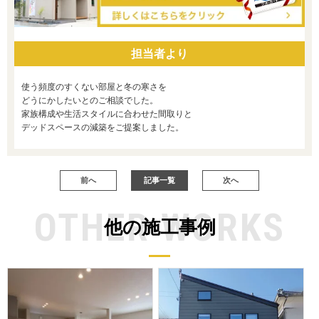
担当者より
使う頻度のすくない部屋と冬の寒さを
どうにかしたいとのご相談でした。
家族構成や生活スタイルに合わせた間取りと
デッドスペースの減築をご提案しました。
前へ
記事一覧
次へ
OTHER WORKS
他の施工事例