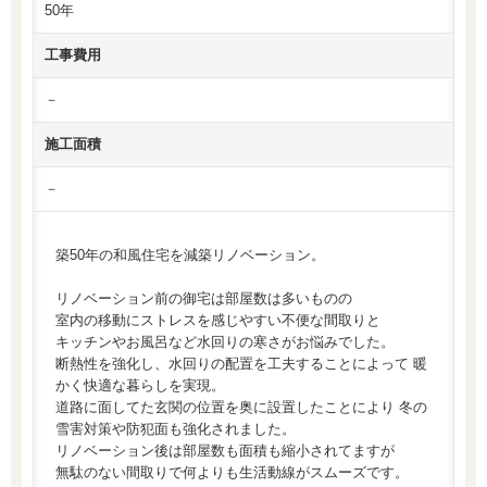
50年
工事費用
－
施工面積
－
築50年の和風住宅を減築リノベーション。
リノベーション前の御宅は部屋数は多いものの
室内の移動にストレスを感じやすい不便な間取りと
キッチンやお風呂など水回りの寒さがお悩みでした。
断熱性を強化し、水回りの配置を工夫することによって 暖
かく快適な暮らしを実現。
道路に面してた玄関の位置を奥に設置したことにより 冬の
雪害対策や防犯面も強化されました。
リノベーション後は部屋数も面積も縮小されてますが
無駄のない間取りで何よりも生活動線がスムーズです。