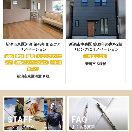
新潟市東区河渡 築49年まるごと
新潟市中央区 築39年の家を2階
リノベーション
リビングにリノベーション
減築
断熱
耐震
リビングダイニ
一軒まるごと
ング
減築リノベーション
一軒ま
新潟市 S様邸
るごと
新潟市東区河渡 Ｋ様
STAFF
FAQ
スタッフの紹介
よくある質問