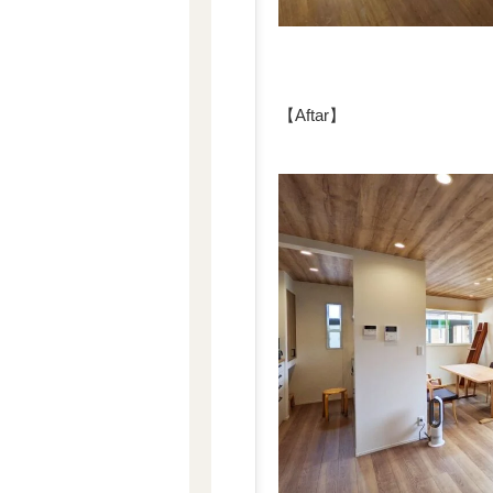
【Aftar】