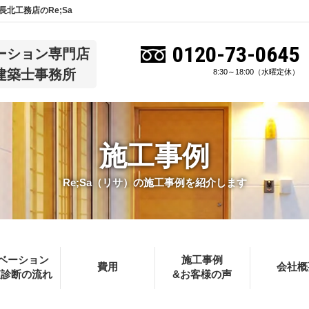
北工務店のRe;Sa
0120-73-0645
ーション専門店
建築士事務所
8:30～18:00（水曜定休）
施工事例
Re;Sa（リサ）の施工事例を紹介します
ベーション
施工事例
費用
会社概
査診断の流れ
&お客様の声