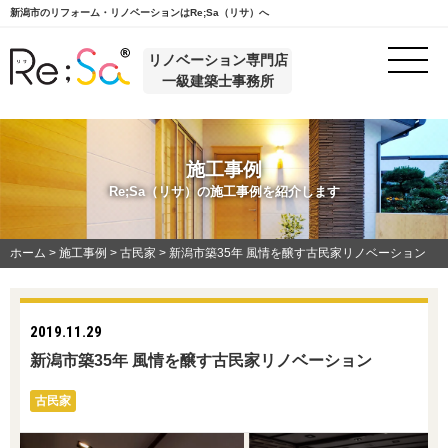
新潟市のリフォーム・リノベーションはRe;Sa（リサ）へ
リノベーション専門店
一級建築士事務所
施工事例
Re;Sa（リサ）の施工事例を紹介します
ホーム
>
施工事例
>
古民家
>
新潟市築35年 風情を醸す古民家リノベーション
2019.11.29
新潟市築35年 風情を醸す古民家リノベーション
古民家