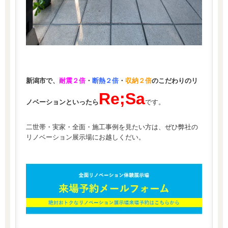
新潟市で、
耐震２倍
・
断熱２倍
・
収納２倍
のこだわりのリ
Re;Sa
ノベーションといったら
です。
二世帯・実家・全面・施工事例を見たい方は、ぜひ弊社の
リノベーション展示場にお越しくだい。