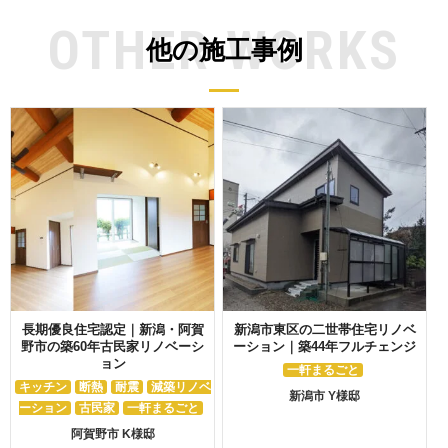
OTHER WORKS
他の施工事例
長期優良住宅認定｜新潟・阿賀
新潟市東区の二世帯住宅リノベ
野市の築60年古民家リノベーシ
ーション｜築44年フルチェンジ
ョン
一軒まるごと
キッチン
断熱
耐震
減築リノベ
新潟市 Y様邸
ーション
古民家
一軒まるごと
阿賀野市 K様邸