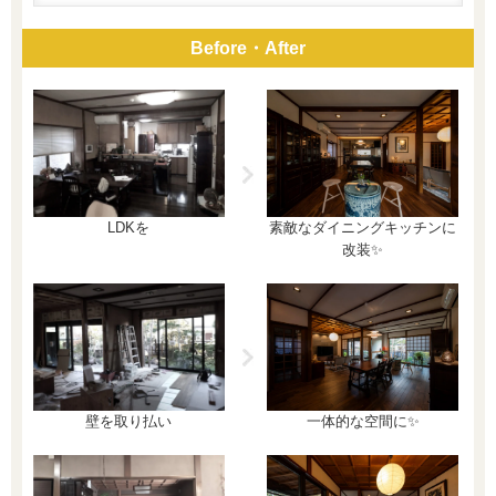
Before・After
素敵なダイニングキッチンに
LDKを
改装✨
一体的な空間に✨
壁を取り払い