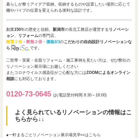
暮らしが整うアイデア収納。収納するものや設置したい場所に応じて
棚やパイプの位置を変えられる便利な設計です。
創業
150
年の歴史と信頼。
新潟市
の長北工務店が運営する
リノベーシ
ョン
、
リフォーム
の専門店、
耐震２倍
・
断熱２倍
・
価格2/3
の
こだわりの自由設計リノベーションな
ら
です。
二世帯・実家・全面リフォーム・施工事例を見たい方は、ぜひ弊社の
リノベーション展示場にお越しください
またコロナウイルス感染症がご心配な方には
ZOOMによるオンライン
相談
にも対応しております。
0120-73-0
6
45
(お電話受付時間 8:30～18:00)
よく見られているリノベーションの情報はこ
ちらから↓↓
●一軒まるごとリノベーション展示場見学👀はこちら