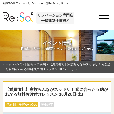
新潟市のリフォーム・リノベーションはRe;Sa（リサ）へ
リノベーション専門店
一級建築士事務所
イベント情報
Re;Sa（リサ）の最新イベント情報はこちらから
ホーム
>
イベント情報
>
予約制
>
【満員御礼】家族みんながスッキリ！ 私に合
った収納がわかる無料お片付けレッスン 10月26日(土)
【満員御礼】家族みんながスッキリ！ 私に合った収納が
わかる無料お片付けレッスン 10月26日(土)
予約制
モデルハウス
開催終了