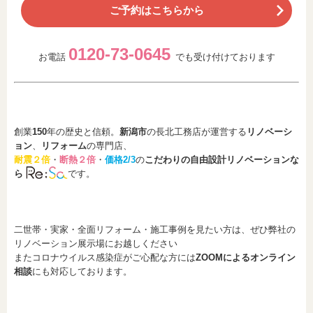
ご予約はこちらから
0120-73-0645
お電話
でも受け付けております
創業
150
年の歴史と信頼。
新潟市
の長北工務店が運営する
リノベーシ
ョン
、
リフォーム
の専門店、
耐震２倍
・
断熱２倍
・
価格2/3
の
こだわりの自由設計リノベーションな
ら
です。
二世帯・実家・全面リフォーム・施工事例を見たい方は、ぜひ弊社の
リノベーション展示場にお越しください
またコロナウイルス感染症がご心配な方には
ZOOMによるオンライン
相談
にも対応しております。