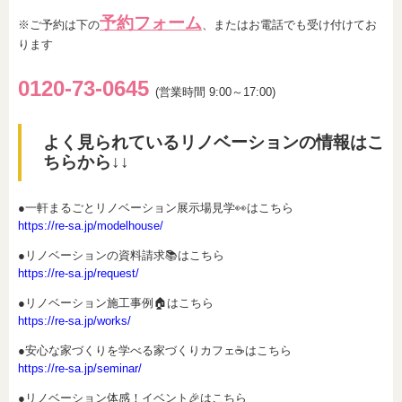
予約フォーム
※ご予約は下の
、またはお電話でも受け付けてお
ります
0120-73-0
6
45
(営業時間 9:00～17:00)
よく見られているリノベーションの情報はこ
ちらから↓↓
●一軒まるごとリノベーション展示場見学👀はこちら
https://re-sa.jp/modelhouse/
●リノベーションの資料請求📚はこちら
https://re-sa.jp/request/
●リノベーション施工事例🏠はこちら
https://re-sa.jp/works/
●安心な家づくりを学べる家づくりカフェ☕はこちら
https://re-sa.jp/seminar/
●リノベーション体感！イベント🎉はこちら