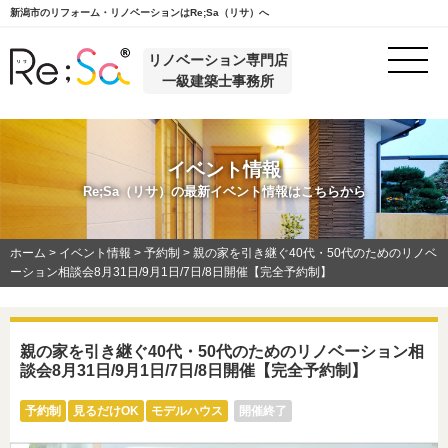
新潟市のリフォーム・リノベーションはRe;Sa（リサ）へ
リノベーション専門店
一級建築士事務所
イベント情報
Re;Sa（リサ）の最新イベント情報はこちらから
ホーム
>
イベント情報
>
予約制
>
親の家を引き継ぐ40代・50代のためのリノベ
ーション相談会8月31日/9月1日/7日/8日開催【完全予約制】
親の家を引き継ぐ40代・50代のためのリノベーション相
談会8月31日/9月1日/7日/8日開催【完全予約制】
予約制
見るだけOK
モデルハウス
開催終了