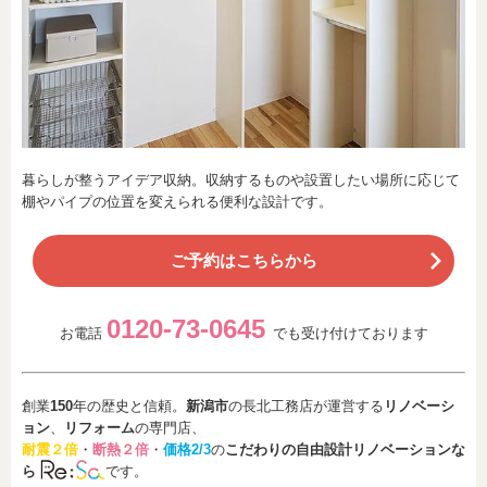
暮らしが整うアイデア収納。収納するものや設置したい場所に応じて
棚やパイプの位置を変えられる便利な設計です。
ご予約はこちらから
0120-73-0645
お電話
でも受け付けております
創業
150
年の歴史と信頼。
新潟市
の長北工務店が運営する
リノベーシ
ョン
、
リフォーム
の専門店、
耐震２倍
・
断熱２倍
・
価格2/3
の
こだわりの自由設計リノベーションな
ら
です。