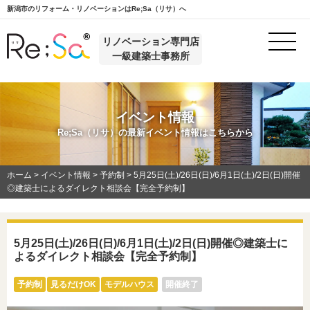
新潟市のリフォーム・リノベーションはRe;Sa（リサ）へ
リノベーション専門店
一級建築士事務所
イベント情報
Re;Sa（リサ）の最新イベント情報はこちらから
ホーム
>
イベント情報
>
予約制
>
5月25日(土)/26日(日)/6月1日(土)/2日(日)開催
◎建築士によるダイレクト相談会【完全予約制】
5月25日(土)/26日(日)/6月1日(土)/2日(日)開催◎建築士に
よるダイレクト相談会【完全予約制】
予約制
見るだけOK
モデルハウス
開催終了