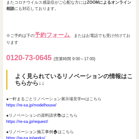
またコロナウイルス感染症がご心配な方には
ZOOMによるオンライン
相談
にも対応しております。
予約フォーム
※ご予約は下の
、またはお電話でも受け付けてお
ります
0120-73-0
6
45
(営業時間 9:00～17:00)
よく見られているリノベーションの情報はこ
ちらから↓↓
●一軒まるごとリノベーション展示場見学👀はこちら
https://re-sa.jp/modelhouse/
●リノベーションの資料請求📚はこちら
https://re-sa.jp/request/
●リノベーション施工事例🏠はこちら
https://re-sa.jp/works/