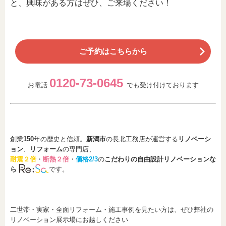
と、興味がある方はぜひ、ご来場ください！
ご予約はこちらから
0120-73-0645
お電話
でも受け付けております
創業
150
年の歴史と信頼。
新潟市
の長北工務店が運営する
リノベーシ
ョン
、
リフォーム
の専門店、
耐震２倍
・
断熱２倍
・
価格2/3
の
こだわりの自由設計リノベーションな
ら
です。
二世帯・実家・全面リフォーム・施工事例を見たい方は、ぜひ弊社の
リノベーション展示場にお越しください