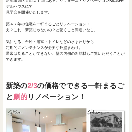
新潟市東区大山２丁目にある、リフォーム・リノベーションRe;Saモ
デルハウスにて
見学会を開催いたします。
築４７年の住宅を一軒まるごとリノベーション！
え？これ！新築じゃないの？と驚くこと間違いなし。
気になる、台所・浴室・トイレなどの水まわりから
定期的にメンテナンスが必要な外壁まわり。
通常は見ることができない、壁の内側の断熱材もご覧いただくことが
できます。
新築の
2/3
の価格でできる一軒まるご
と
劇的
リノベーション！