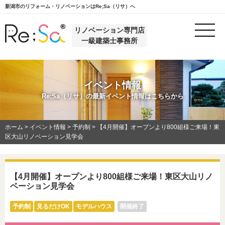
新潟市のリフォーム・リノベーションはRe;Sa（リサ）へ
リノベーション専門店
一級建築士事務所
イベント情報
Re;Sa（リサ）の最新イベント情報はこちらから
ホーム
>
イベント情報
>
予約制
>
【4月開催】オープンより800組様ご来場！東
区大山リノベーション見学会
【4月開催】オープンより800組様ご来場！東区大山リノ
ベーション見学会
予約制
見るだけOK
モデルハウス
開催終了