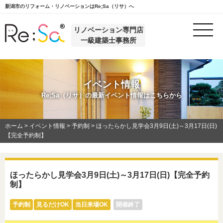
新潟市のリフォーム・リノベーションはRe;Sa（リサ）へ
リノベーション専門店
一級建築士事務所
イベント情報
Re;Sa（リサ）の最新イベント情報はこちらから
ホーム
>
イベント情報
>
予約制
>
ほったらかし見学会3月9日(土)～3月17日(日)
【完全予約制】
ほったらかし見学会3月9日(土)～3月17日(日)【完全予約
制】
予約制
見るだけOK
当日来場OK
開催終了