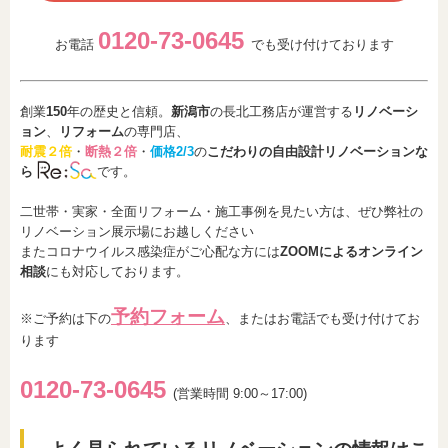
0120-73-0645
お電話
でも受け付けております
創業
150
年の歴史と信頼。
新潟市
の長北工務店が運営する
リノベーシ
ョン
、
リフォーム
の専門店、
耐震２倍
・
断熱２倍
・
価格2/3
の
こだわりの自由設計リノベーションな
ら
です。
二世帯・実家・全面リフォーム・施工事例を見たい方は、ぜひ弊社の
リノベーション展示場にお越しください
またコロナウイルス感染症がご心配な方には
ZOOMによるオンライン
相談
にも対応しております。
予約フォーム
※ご予約は下の
、またはお電話でも受け付けてお
ります
0120-73-0
6
45
(営業時間 9:00～17:00)