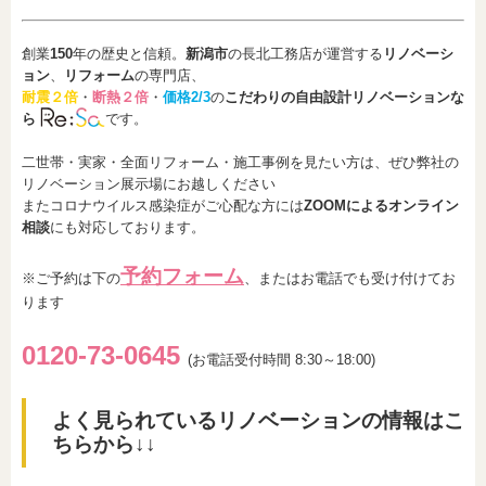
創業
150
年の歴史と信頼。
新潟市
の長北工務店が運営する
リノベーシ
ョン
、
リフォーム
の専門店、
耐震２倍
・
断熱２倍
・
価格2/3
の
こだわりの自由設計リノベーションな
ら
です。
二世帯・実家・全面リフォーム・施工事例を見たい方は、ぜひ弊社の
リノベーション展示場にお越しください
またコロナウイルス感染症がご心配な方には
ZOOMによるオンライン
相談
にも対応しております。
予約フォーム
※ご予約は下の
、またはお電話でも受け付けてお
ります
0120-73-0
6
45
(お電話受付時間 8:30～18:00)
よく見られているリノベーションの情報はこ
ちらから↓↓