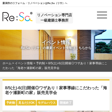
新潟市のリフォーム・リノベーションはRe;Sa（リサ）へ
リノベーション専門店
一級建築士事務所
イベント情報
Re;Sa（リサ）の最新イベント情報はこちらから
ホーム
>
イベント情報
>
予約制
>
8/5(土)-6(日)開催◎ワザあり！家事導線にこ
だわった「海老ケ瀬新町の家」販売見学会
8/5(土)-6(日)開催◎ワザあり！家事導線にこだわった「海
老ケ瀬新町の家」販売見学会
予約制
見るだけOK
モデルハウス
開催終了