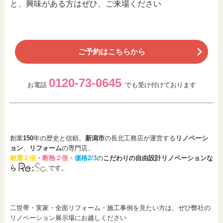
と、興味がある方はぜひ、ご来場ください
ご予約はこちらから
0120-73-0645
お電話
でも受け付けております
創業
150
年の歴史と信頼。
新潟市
の長北工務店が運営する
リノベーシ
ョン
、
リフォーム
の専門店、
耐震２倍
・
断熱２倍
・
価格2/3
の
こだわりの自由設計リノベーションな
ら
です。
二世帯・実家・全面リフォーム・施工事例を見たい方は、ぜひ弊社の
リノベーション展示場にお越しください