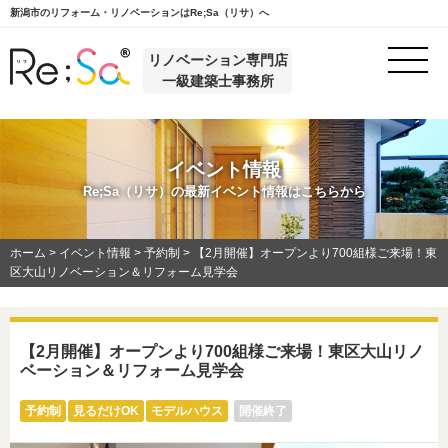
新潟市のリフォーム・リノベーションはRe;Sa（リサ）へ
リノベーション専門店
一級建築士事務所
イベント情報
Re;Sa（リサ）の最新イベント情報はこちらから
ホーム
>
イベント情報
>
予約制
>
【2月開催】オープンより700組様ご来場！東
区大山リノベーション＆リフォーム見学会
【2月開催】オープンより700組様ご来場！東区大山リノ
ベーション＆リフォーム見学会
予約制
見るだけOK
モデルハウス
開催終了