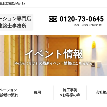
北工務店のRe;Sa
0120-73-0645
ーション専門店
建築士事務所
8:30～18:00（水曜定休）
イベント情報
Re;Sa（リサ）の最新イベント情報はこちらから
ベーション
施工事例
費用
会社概
査診断の流れ
&お客様の声