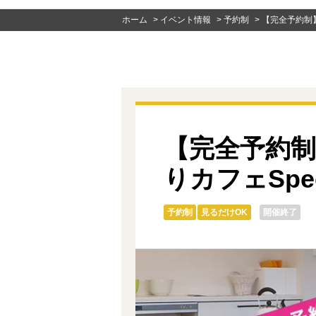
ホーム
>
イベント情報
>
予約制
>
【完全予約制】
【完全予約
りカフェSpec
予約制
見るだけOK
開催終了