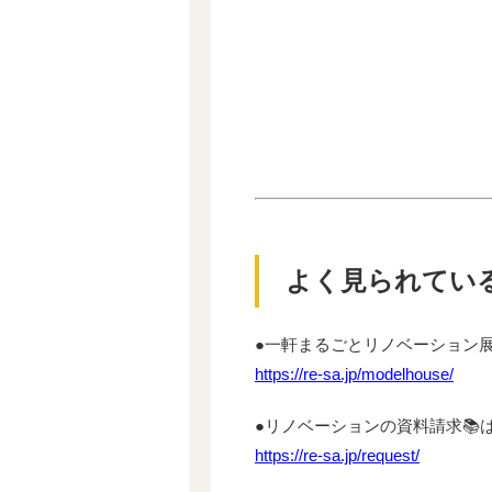
よく見られてい
●一軒まるごとリノベーション展示場
https://re-sa.jp/modelhouse/
●リノベーションの資料請求📚はこち
https://re-sa.jp/request/