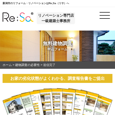
新潟市のリフォーム・リノベーションはRe;Sa（リサ）へ
リノベーション専門店
一級建築士事務所
無料建物調査
申込フォーム
ホーム
>
建物調査の必要性
>
送信完了
お家の劣化状態がよくわかる、調査報告書をご提出