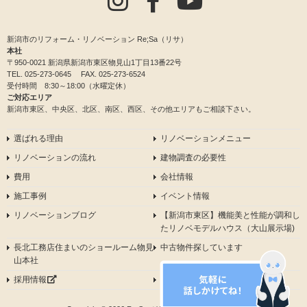
新潟市のリフォーム・リノベーション Re;Sa（リサ）
本社
〒950-0021 新潟県新潟市東区物見山1丁目13番22号
TEL.
025-273-0645
FAX. 025-273-6524
受付時間 8:30～18:00（水曜定休）
ご対応エリア
新潟市東区、中央区、北区、南区、西区、その他エリアもご相談下さい。
選ばれる理由
リノベーションメニュー
リノベーションの流れ
建物調査の必要性
費用
会社情報
施工事例
イベント情報
リノベーションブログ
【新潟市東区】機能美と性能が調和し
たリノベモデルハウス（大山展示場)
長北工務店住まいのショールーム物見
中古物件探しています
山本社
採用情報
プライバシーポリシー