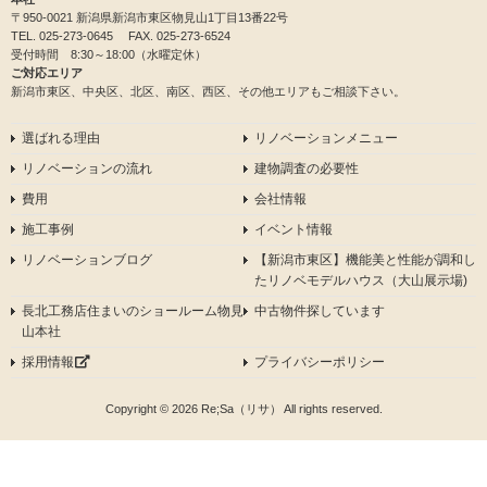
〒950-0021 新潟県新潟市東区物見山1丁目13番22号
TEL.
025-273-0645
FAX. 025-273-6524
受付時間 8:30～18:00（水曜定休）
ご対応エリア
新潟市東区、中央区、北区、南区、西区、その他エリアもご相談下さい。
選ばれる理由
リノベーションメニュー
リノベーションの流れ
建物調査の必要性
費用
会社情報
施工事例
イベント情報
リノベーションブログ
【新潟市東区】機能美と性能が調和し
たリノベモデルハウス（大山展示場)
長北工務店住まいのショールーム物見
中古物件探しています
山本社
採用情報
プライバシーポリシー
Copyright © 2026 Re;Sa（リサ） All rights reserved.