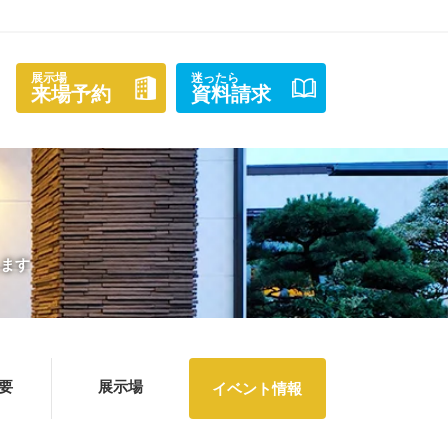
展示場
迷ったら
来場予約
資料請求
します
要
展示場
イベント情報