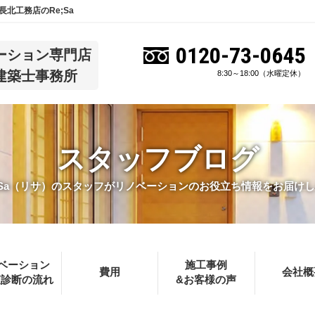
北工務店のRe;Sa
0120-73-0645
ーション専門店
建築士事務所
8:30～18:00（水曜定休）
スタッフブログ
;Sa（リサ）のスタッフがリノベーションのお役立ち情報をお届け
ベーション
施工事例
費用
会社概
査診断の流れ
&お客様の声