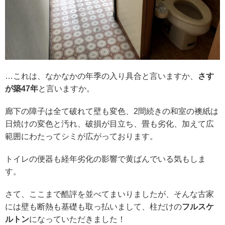
…これは、なかなかの年季の入り具合と言いますか、
さす
が築47年
と言いますか。
廊下の障子は全て破れて壁も変色、2間続きの和室の襖紙は
日焼けの変色と汚れ、破損が目立ち、畳も劣化、加えて広
範囲にわたってシミが広がっております。
トイレの便器も経年劣化の影響で黄ばんでいる気もしま
す。
さて、ここまで酷評を並べてまいりましたが、そんな古家
には壁も断熱も基礎も取っ払いまして、柱だけの
フルスケ
ルトン
になっていただきました！