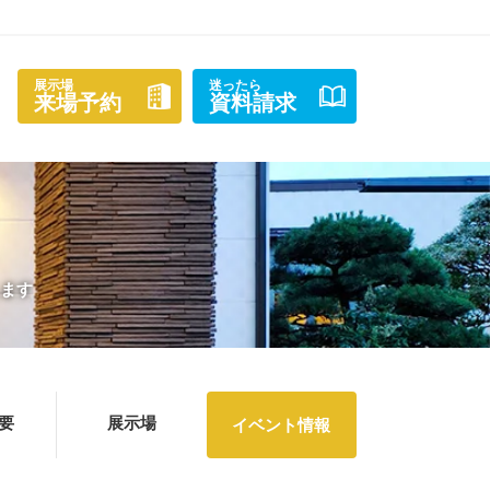
展示場
迷ったら
来場予約
資料請求
します
要
展示場
イベント情報