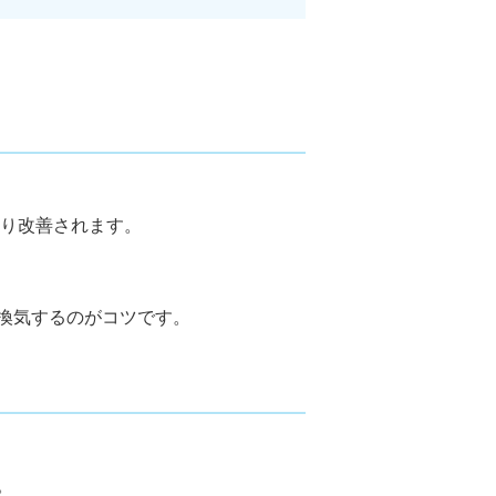
なり改善されます。
換気するのがコツです。
。