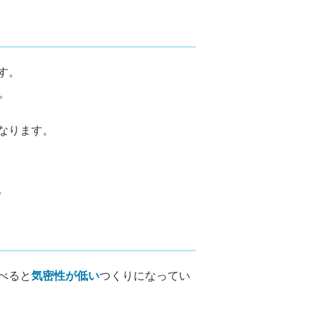
す。
。
なります。
。
べると
気密性が低い
つくりになってい